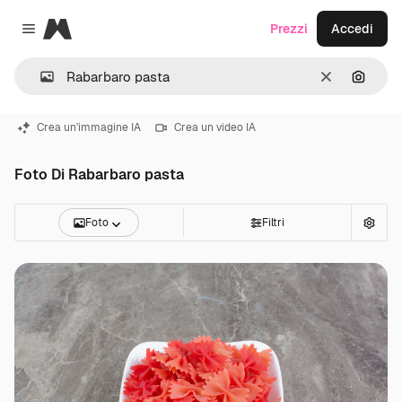
Magnific
Prezzi
Accedi
Close menu
Cancella
Cerca 
Crea un'immagine IA
Crea un video IA
Foto Di Rabarbaro pasta
Foto
Filtri