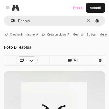
Magnific
Prezzi
Accedi
Close menu
Cancella
Cerca 
Crea un'immagine IA
Crea un video IA
Guerra
Stress
Muro
Foto Di Rabbia
Foto
Filtri