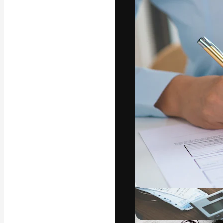
La piattaforma c
migliori lavori. 
creativi, impres
Italiano
Copyright © 2010