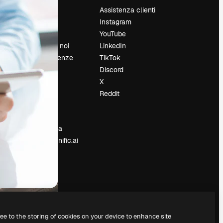
Prezzi
Assistenza clienti
Chi siamo
Instagram
Recensioni
YouTube
Lavora con noi
LinkedIn
Cerca tendenze
TikTok
Blog
Discord
Eventi
X
Slidesgo
Reddit
e
Vendi i tuoi
contenuti
Sala stampa
Cerchi magnific.ai
ree to the storing of cookies on your device to enhance site