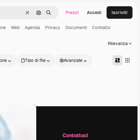
Prezzi
Accedi
Iscriviti
Cancella
Cerca per immagine
Ricerca
one
Web
Agenda
Privacy
Documenti
Contratto
Rilevanza
one
Tipo di file
Avanzate
Azienda
Contattaci