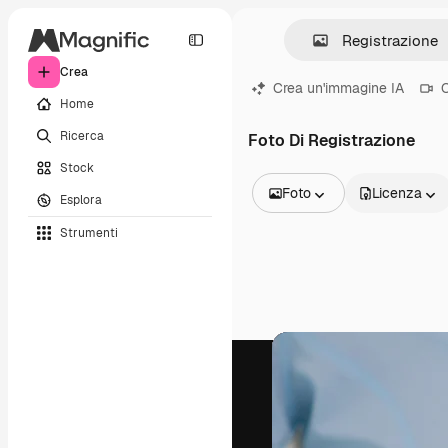
Crea
Crea un'immagine IA
C
Home
Ricerca
Foto Di Registrazione
Stock
Foto
Licenza
Esplora
Tutte le immagini
Strumenti
Vettori
Illustrazioni
Foto
PSD
Modelli
Mockup
Video
Clip video
Motion graphic
Modelli di video
Icone
Modelli 3D
Font