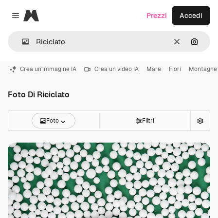
Magnific
Prezzi
Accedi
Close menu
Cancella
Cerca 
Crea un'immagine IA
Crea un video IA
Mare
Fiori
Montagne
Foto Di Riciclato
Foto
Filtri