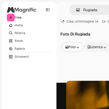
Crea
Crea un'immagine IA
C
Home
Ricerca
Foto Di Rugiada
Stock
Foto
Licenza
Esplora
Tutte le immagini
Strumenti
Vettori
Illustrazioni
Foto
PSD
Modelli
Mockup
Video
Clip video
Motion graphic
Modelli di video
Icone
Modelli 3D
Font