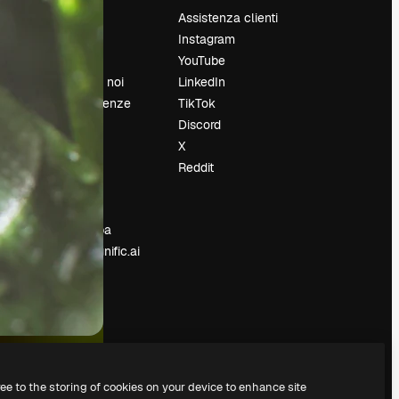
Prezzi
Assistenza clienti
Chi siamo
Instagram
Recensioni
YouTube
Lavora con noi
LinkedIn
Cerca tendenze
TikTok
Blog
Discord
Eventi
X
Slidesgo
Reddit
e
Vendi i tuoi
contenuti
Sala stampa
Cerchi magnific.ai
ree to the storing of cookies on your device to enhance site