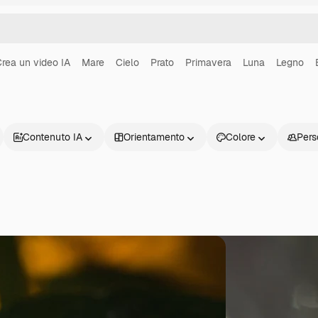
rea un video IA
Mare
Cielo
Prato
Primavera
Luna
Legno
Contenuto IA
Orientamento
Colore
Pers
Prodotti
Inizia