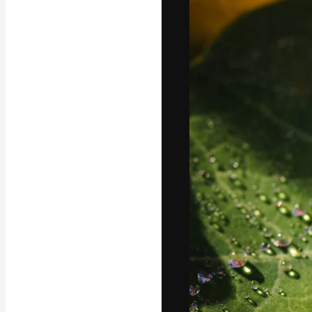
La piattaforma c
migliori lavori. 
creativi, impres
Italiano
Copyright © 2010