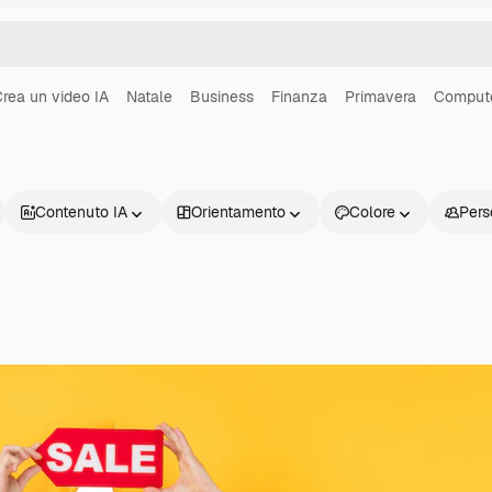
rea un video IA
Natale
Business
Finanza
Primavera
Comput
Contenuto IA
Orientamento
Colore
Pers
Prodotti
Inizia