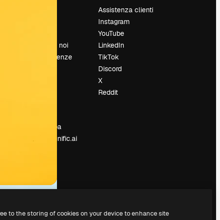
Prezzi
Assistenza clienti
Chi siamo
Instagram
Recensioni
YouTube
Lavora con noi
LinkedIn
Cerca tendenze
TikTok
Blog
Discord
Eventi
X
Slidesgo
Reddit
e
Vendi i tuoi
contenuti
Sala stampa
Cerchi magnific.ai
ree to the storing of cookies on your device to enhance site