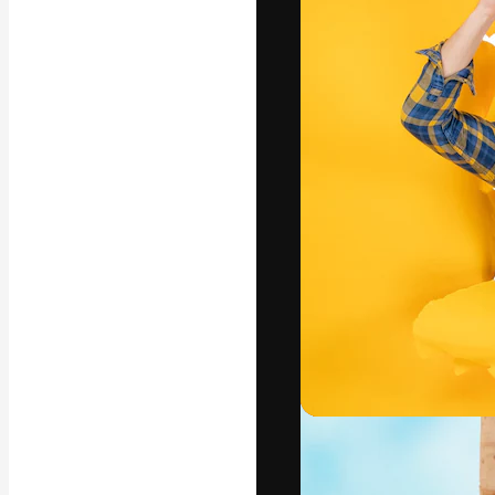
La piattaforma c
migliori lavori. 
creativi, impres
Italiano
Copyright © 2010