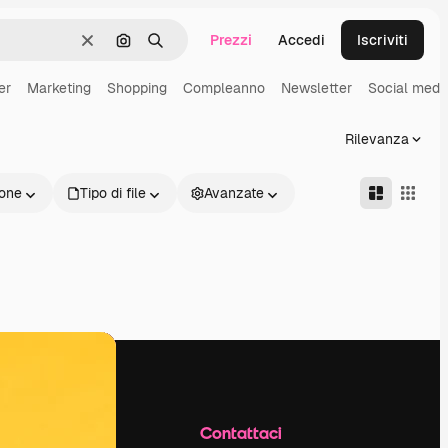
Prezzi
Accedi
Iscriviti
Cancella
Cerca per immagine
Ricerca
er
Marketing
Shopping
Compleanno
Newsletter
Social medi
Rilevanza
one
Tipo di file
Avanzate
Azienda
Contattaci