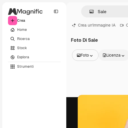
Crea
Crea un'immagine IA
C
Home
Ricerca
Foto Di Sale
Stock
Foto
Licenza
Esplora
Tutte le immagini
Strumenti
Vettori
Illustrazioni
Foto
PSD
Modelli
Mockup
Video
Clip video
Motion graphic
Modelli di video
Icone
Modelli 3D
Font