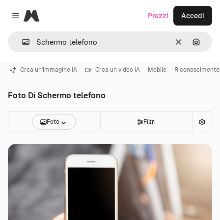
Magnific
Prezzi
Accedi
Close menu
Cancella
Cerca 
Crea un'immagine IA
Crea un video IA
Mobile
Riconoscimento 
Foto Di Schermo telefono
Foto
Filtri