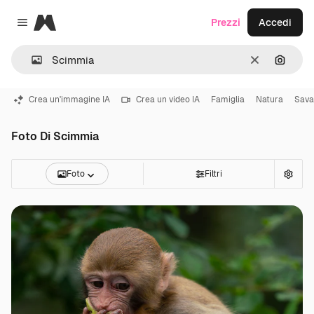
Magnific
Prezzi
Accedi
Close menu
Cancella
Cerca 
Crea un'immagine IA
Crea un video IA
Famiglia
Natura
Sava
Foto Di Scimmia
Foto
Filtri