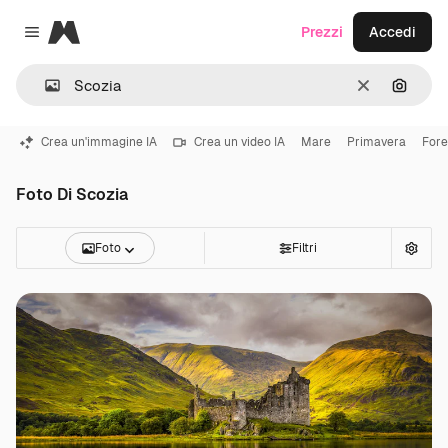
Magnific
Prezzi
Accedi
Close menu
Cancella
Cerca 
Crea un'immagine IA
Crea un video IA
Mare
Primavera
Fore
Foto Di Scozia
Foto
Filtri