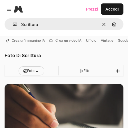
Magnific
Prezzi
Accedi
Close menu
Cancella
Cerca 
Crea un'immagine IA
Crea un video IA
Ufficio
Vintage
Scuol
Foto Di Scrittura
Foto
Filtri