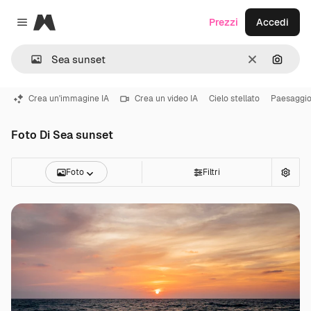
Magnific
Prezzi
Accedi
Close menu
Cancella
Cerca 
Crea un'immagine IA
Crea un video IA
Cielo stellato
Paesaggi
Foto Di Sea sunset
Foto
Filtri