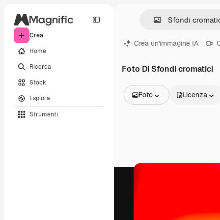
Crea
Crea un'immagine IA
C
Home
Ricerca
Foto Di Sfondi cromatici
Stock
Foto
Licenza
Esplora
Tutte le immagini
Strumenti
Vettori
Illustrazioni
Foto
PSD
Modelli
Mockup
Video
Clip video
Motion graphic
Modelli di video
Icone
Modelli 3D
Font