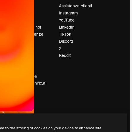
Prezzi
Assistenza clienti
Chi siamo
Instagram
Recensioni
YouTube
Lavora con noi
LinkedIn
Cerca tendenze
TikTok
Blog
Discord
Eventi
X
Slidesgo
Reddit
e
Vendi i tuoi
contenuti
Sala stampa
Cerchi magnific.ai
ree to the storing of cookies on your device to enhance site