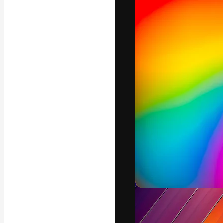
La piattaforma c
migliori lavori. 
creativi, impres
Italiano
Copyright © 2010