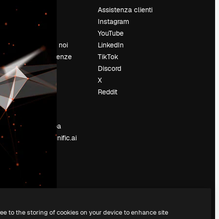
Prezzi
Assistenza clienti
Chi siamo
Instagram
Recensioni
YouTube
Lavora con noi
LinkedIn
Cerca tendenze
TikTok
Blog
Discord
Eventi
X
Slidesgo
Reddit
e
Vendi i tuoi
contenuti
Sala stampa
Cerchi magnific.ai
ree to the storing of cookies on your device to enhance site