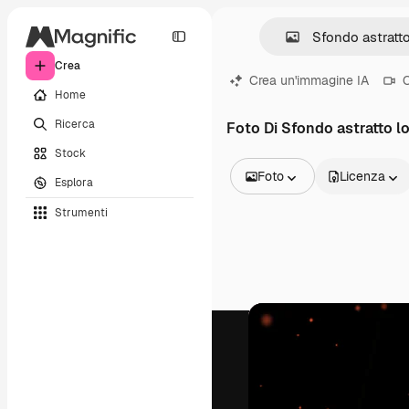
Crea
Crea un'immagine IA
C
Home
Ricerca
Foto Di Sfondo astratto l
Stock
Foto
Licenza
Esplora
Tutte le immagini
Strumenti
Vettori
Illustrazioni
Foto
PSD
Modelli
Mockup
Video
Clip video
Motion graphic
Modelli di video
Icone
Modelli 3D
Font