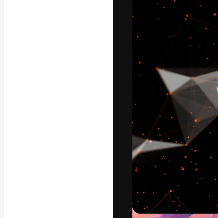
La piattaforma c
migliori lavori. 
creativi, impres
Italiano
Copyright © 2010