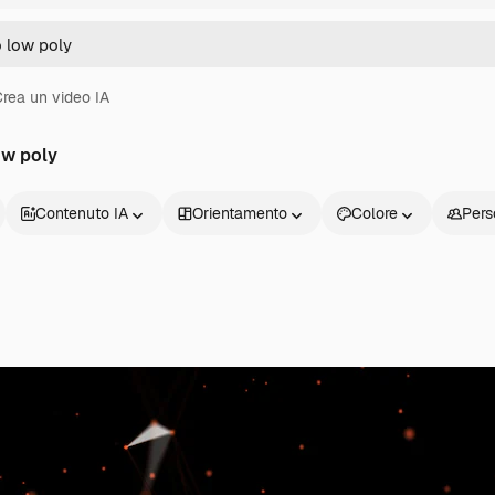
rea un video IA
ow poly
Contenuto IA
Orientamento
Colore
Pers
Prodotti
Inizia