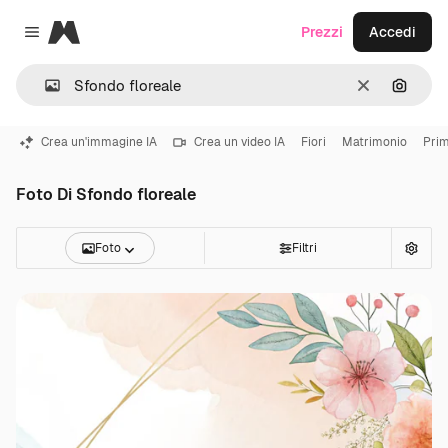
Magnific
Prezzi
Accedi
Close menu
Cancella
Cerca 
Crea un'immagine IA
Crea un video IA
Fiori
Matrimonio
Pri
Foto Di Sfondo floreale
Foto
Filtri