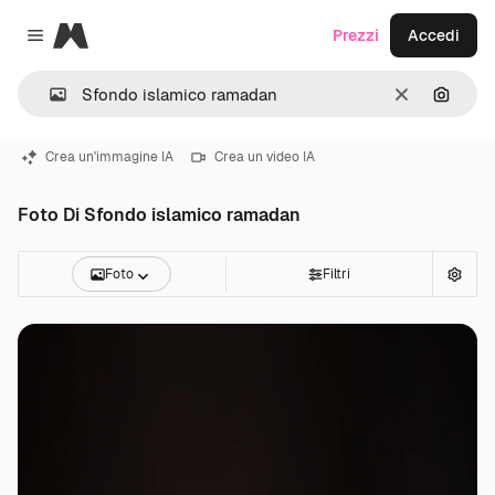
Magnific
Prezzi
Accedi
Close menu
Cancella
Cerca 
Crea un'immagine IA
Crea un video IA
Foto Di Sfondo islamico ramadan
Foto
Filtri