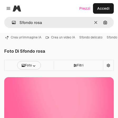
Magnific
Prezzi
Accedi
Close menu
Cancella
Cerca 
Crea un'immagine IA
Crea un video IA
Sfondo delicato
Sfondo 
Foto Di Sfondo rosa
Foto
Filtri