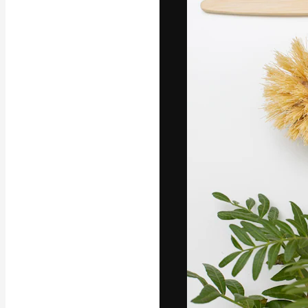
La piattaforma c
migliori lavori. 
creativi, impres
Italiano
Copyright © 2010