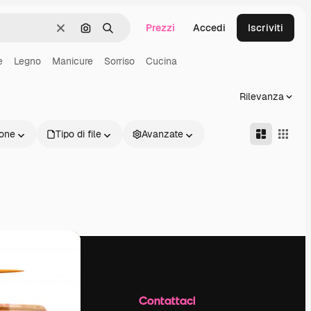
Prezzi
Accedi
Iscriviti
Cancella
Cerca per immagine
Ricerca
e
Legno
Manicure
Sorriso
Cucina
Rilevanza
one
Tipo di file
Avanzate
Azienda
Contattaci