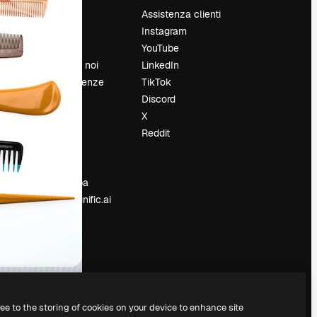
Prezzi
Assistenza clienti
Chi siamo
Instagram
Recensioni
YouTube
Lavora con noi
LinkedIn
Cerca tendenze
TikTok
Blog
Discord
Eventi
X
Slidesgo
Reddit
e
Vendi i tuoi
contenuti
Sala stampa
Cerchi magnific.ai
ree to the storing of cookies on your device to enhance site