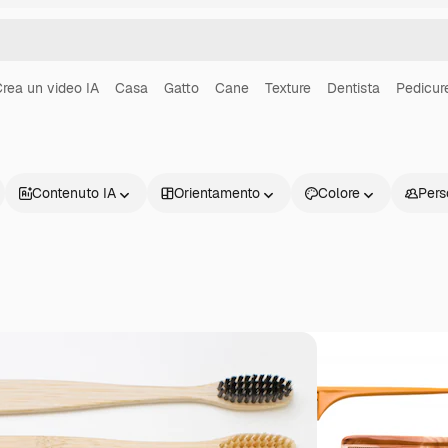
rea un video IA
Casa
Gatto
Cane
Texture
Dentista
Pedicur
Contenuto IA
Orientamento
Colore
Pers
Prodotti
Inizia