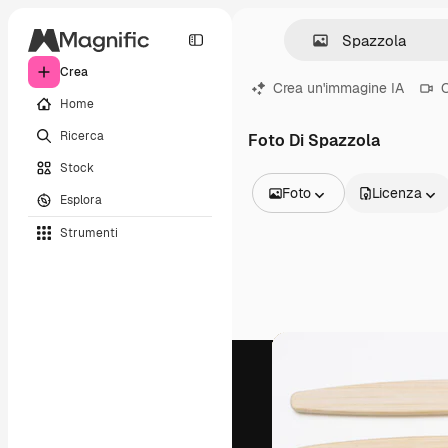
Crea
Crea un'immagine IA
C
Home
Ricerca
Foto Di Spazzola
Stock
Foto
Licenza
Esplora
Tutte le immagini
Strumenti
Vettori
Illustrazioni
Foto
PSD
Modelli
Mockup
Video
Clip video
Motion graphic
Modelli di video
Icone
Modelli 3D
Font