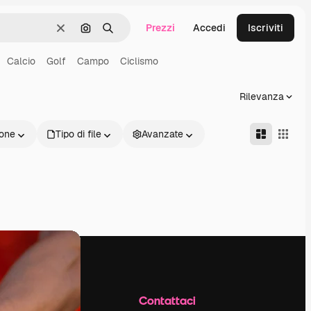
Prezzi
Accedi
Iscriviti
Cancella
Cerca per immagine
Ricerca
Calcio
Golf
Campo
Ciclismo
Rilevanza
one
Tipo di file
Avanzate
Azienda
Contattaci