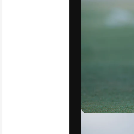
La piattaforma c
migliori lavori. 
creativi, impres
Italiano
Copyright © 2010