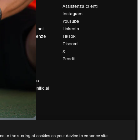
Prezzi
Assistenza clienti
Chi siamo
Instagram
Recensioni
YouTube
Lavora con noi
LinkedIn
Cerca tendenze
TikTok
Blog
Discord
Eventi
X
Slidesgo
Reddit
e
Vendi i tuoi
contenuti
Sala stampa
Cerchi magnific.ai
ree to the storing of cookies on your device to enhance site