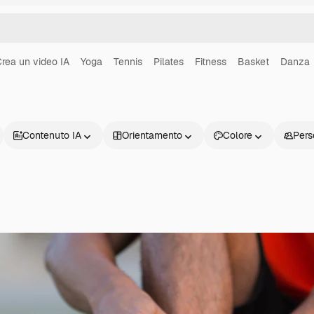
rea un video IA
Yoga
Tennis
Pilates
Fitness
Basket
Danza
Contenuto IA
Orientamento
Colore
Pers
Prodotti
Inizia