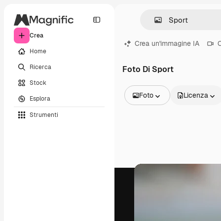
Crea
Crea un'immagine IA
C
Home
Ricerca
Foto Di Sport
Stock
Foto
Licenza
Esplora
Tutte le immagini
Strumenti
Vettori
Illustrazioni
Foto
PSD
Modelli
Mockup
Video
Clip video
Motion graphic
Modelli di video
Icone
Modelli 3D
Font