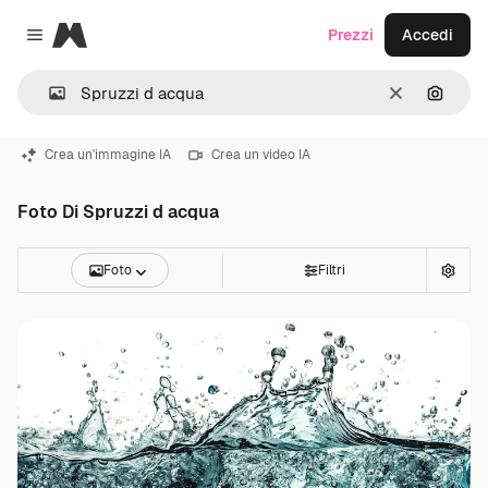
Magnific
Prezzi
Accedi
Close menu
Cancella
Cerca 
Crea un'immagine IA
Crea un video IA
Foto Di Spruzzi d acqua
Foto
Filtri