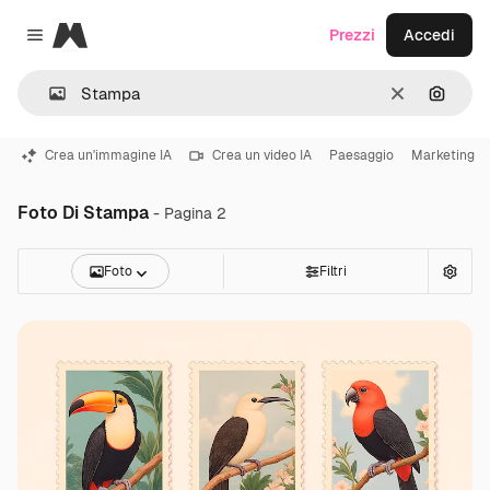
Magnific
Prezzi
Accedi
Close menu
Cancella
Cerca 
Crea un'immagine IA
Crea un video IA
Paesaggio
Marketing
Foto Di Stampa
- Pagina 2
Foto
Filtri