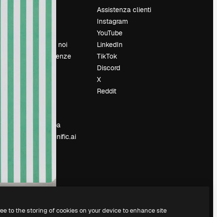
Prezzi
Assistenza clienti
Chi siamo
Instagram
Recensioni
YouTube
Lavora con noi
LinkedIn
Cerca tendenze
TikTok
Blog
Discord
Eventi
X
Slidesgo
Reddit
e
Vendi i tuoi
contenuti
Sala stampa
Cerchi magnific.ai
ree to the storing of cookies on your device to enhance site