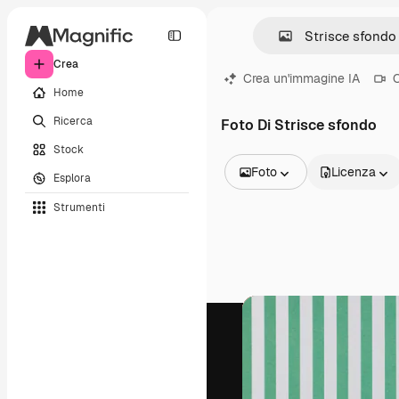
Crea
Crea un'immagine IA
C
Home
Ricerca
Foto Di Strisce sfondo
Stock
Foto
Licenza
Esplora
Tutte le immagini
Strumenti
Vettori
Illustrazioni
Foto
PSD
Modelli
Mockup
Video
Clip video
Motion graphic
Modelli di video
Icone
Modelli 3D
Font