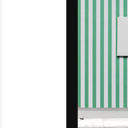
La piattaforma c
migliori lavori. 
creativi, impres
Italiano
Copyright © 2010