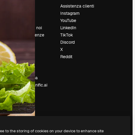
Prezzi
Assistenza clienti
Chi siamo
Instagram
Recensioni
YouTube
Lavora con noi
LinkedIn
Cerca tendenze
TikTok
Blog
Discord
Eventi
X
Slidesgo
Reddit
e
Vendi i tuoi
contenuti
Sala stampa
Cerchi magnific.ai
ree to the storing of cookies on your device to enhance site