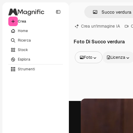
Crea
Crea un'immagine IA
C
Home
Ricerca
Foto Di Succo verdura
Stock
Foto
Licenza
Esplora
Tutte le immagini
Strumenti
Vettori
Illustrazioni
Foto
PSD
Modelli
Mockup
Video
Clip video
Motion graphic
Modelli di video
Icone
Modelli 3D
Font