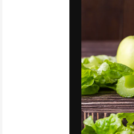
La piattaforma c
migliori lavori. 
creativi, impres
Italiano
Copyright © 2010