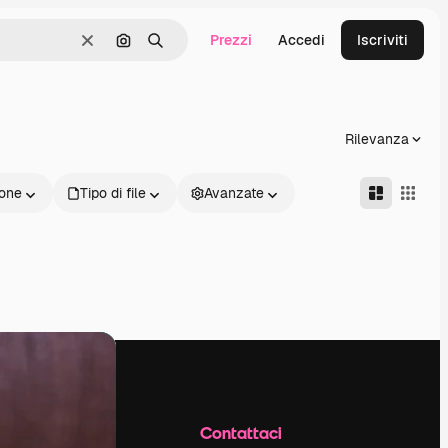
Prezzi
Accedi
Iscriviti
Cancella
Cerca per immagine
Ricerca
Rilevanza
one
Tipo di file
Avanzate
Azienda
Contattaci