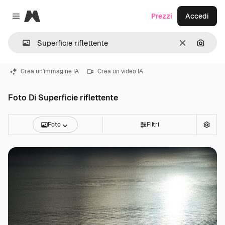
Magnific
Prezzi
Accedi
Close menu
Cancella
Cerca 
Crea un'immagine IA
Crea un video IA
Foto Di Superficie riflettente
Foto
Filtri