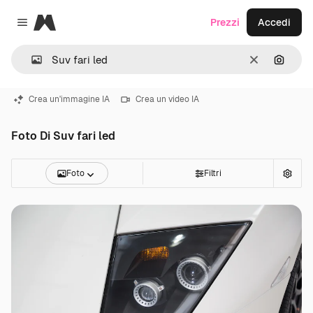
Magnific
Prezzi
Accedi
Close menu
Cancella
Cerca 
Crea un'immagine IA
Crea un video IA
Foto Di Suv fari led
Foto
Filtri