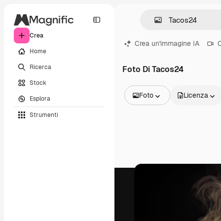
Crea
Crea un'immagine IA
C
Home
Ricerca
Foto Di Tacos24
Stock
Foto
Licenza
Esplora
Tutte le immagini
Strumenti
Vettori
Illustrazioni
Foto
PSD
Modelli
Mockup
Video
Clip video
Motion graphic
Modelli di video
Icone
Modelli 3D
Font