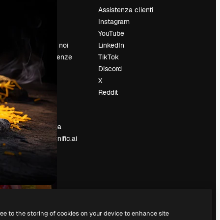
Prezzi
Assistenza clienti
Chi siamo
Instagram
Recensioni
YouTube
Lavora con noi
LinkedIn
Cerca tendenze
TikTok
Blog
Discord
Eventi
X
Slidesgo
Reddit
e
Vendi i tuoi
contenuti
Sala stampa
Cerchi magnific.ai
ree to the storing of cookies on your device to enhance site