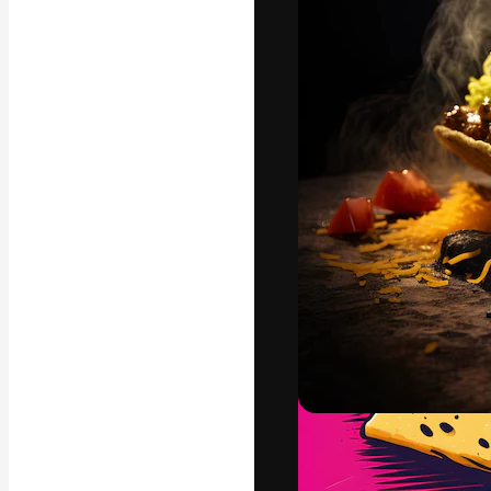
La piattaforma c
migliori lavori. 
creativi, impres
Italiano
Copyright © 2010