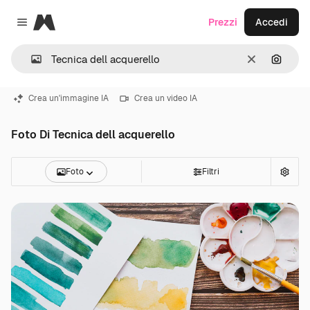
Magnific
Prezzi
Accedi
Close menu
Cancella
Cerca 
Crea un'immagine IA
Crea un video IA
Foto Di Tecnica dell acquerello
Foto
Filtri