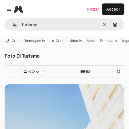
Magnific
Prezzi
Accedi
Close menu
Cancella
Cerca 
Crea un'immagine IA
Crea un video IA
Mare
Primavera
Yog
Foto Di Turismo
Foto
Filtri