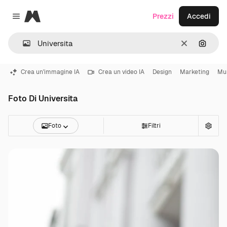
Magnific
Prezzi
Accedi
Close menu
Cancella
Cerca 
Crea un'immagine IA
Crea un video IA
Design
Marketing
Mu
Foto Di Universita
Foto
Filtri