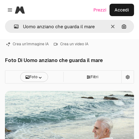
Magnific
Prezzi
Accedi
Close menu
Cancella
Cerca 
Crea un'immagine IA
Crea un video IA
Foto Di Uomo anziano che guarda il mare
Foto
Filtri