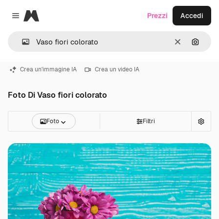
Magnific
Prezzi
Accedi
Close menu
Cancella
Cerca 
Crea un'immagine IA
Crea un video IA
Foto Di Vaso fiori colorato
Foto
Filtri