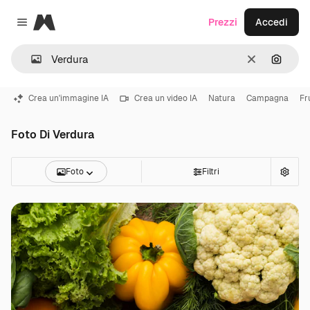
Magnific
Prezzi
Accedi
Close menu
Cancella
Cerca 
Crea un'immagine IA
Crea un video IA
Natura
Campagna
Fr
Foto Di Verdura
Foto
Filtri