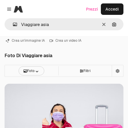
Magnific
Prezzi
Accedi
Close menu
Cancella
Cerca 
Crea un'immagine IA
Crea un video IA
Foto Di Viaggiare asia
Foto
Filtri