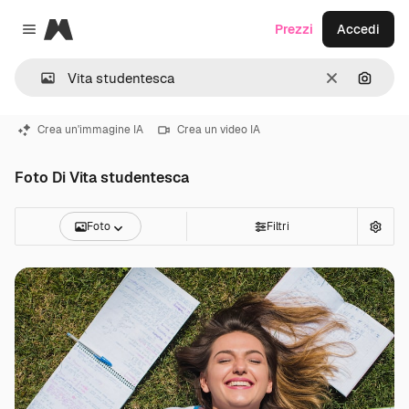
Magnific
Prezzi
Accedi
Close menu
Cancella
Cerca 
Crea un'immagine IA
Crea un video IA
Foto Di Vita studentesca
Foto
Filtri