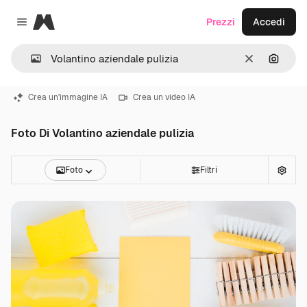
Magnific
Prezzi
Accedi
Close menu
Cancella
Cerca 
Crea un'immagine IA
Crea un video IA
Foto Di Volantino aziendale pulizia
Foto
Filtri