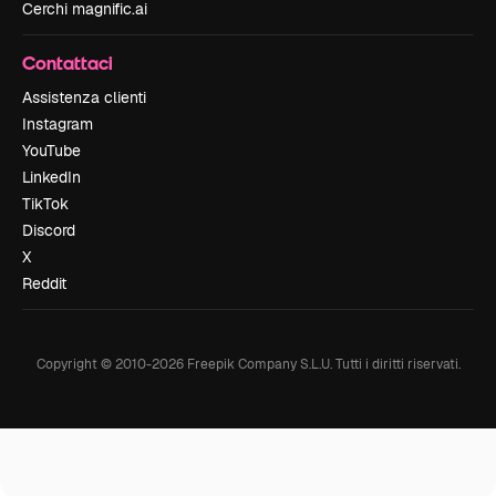
Cerchi magnific.ai
Contattaci
Assistenza clienti
Instagram
YouTube
LinkedIn
TikTok
Discord
X
Reddit
Copyright © 2010-
2026
Freepik Company S.L.U.
Tutti i diritti riservati
.