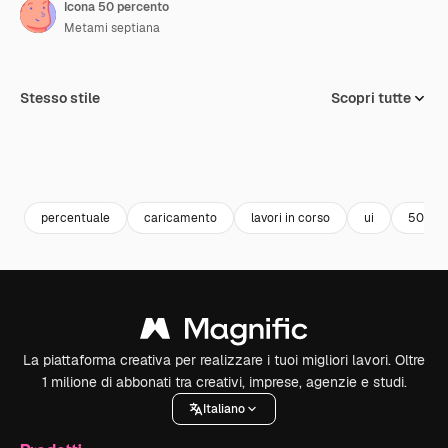
Icona 50 percento
Metami septiana
Stesso stile
Scopri tutte
percentuale
caricamento
lavori in corso
ui
50 per
La piattaforma creativa per realizzare i tuoi migliori lavori. Oltre
1 milione di abbonati tra creativi, imprese, agenzie e studi.
Italiano