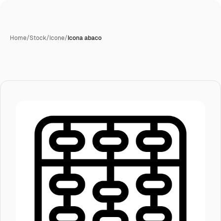
Home
/
Stock
/
Icone
/
Icona abaco