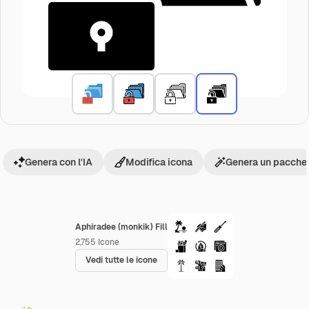
Genera con l'IA
Modifica icona
Genera un pacchet
Aphiradee (monkik) Fill
2,755
Icone
Vedi tutte le icone