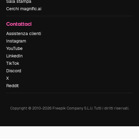
Sala stampa
Cerchi magnific.ai
Contattaci
Assistenza clienti
Instagram
YouTube
LinkedIn
TikTok
Discord
X
Reddit
Copyright © 2010-
2026
Freepik Company S.L.U.
Tutti i diritti riservati
.