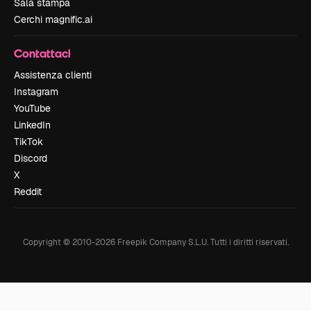
Sala stampa
Cerchi magnific.ai
Contattaci
Assistenza clienti
Instagram
YouTube
LinkedIn
TikTok
Discord
X
Reddit
Copyright © 2010-
2026
Freepik Company S.L.U.
Tutti i diritti riservati
.