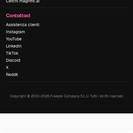
Cerchi magnific.ai
Contattaci
Assistenza clienti
Instagram
YouTube
LinkedIn
TikTok
Discord
X
Reddit
Copyright © 2010-
2026
Freepik Company S.L.U.
Tutti i diritti riservati
.