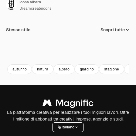
Icona albero
Dreamcreateicons
Stesso stile
Scopri tutte
autunno
natura
albero
giardino
stagione
cad
La piattaforma creativa per realizzare i tuoi migliori lavori. Oltre
1 milione di abbonati tra creativi, imprese, agenzie e studi.
Italiano