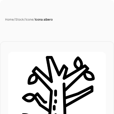
Home
/
Stock
/
Icone
/
Icona albero