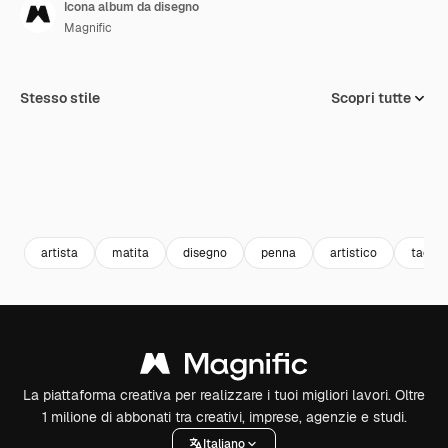
Icona album da disegno
Magnific
Stesso stile
Scopri tutte
artista
matita
disegno
penna
artistico
taccu
La piattaforma creativa per realizzare i tuoi migliori lavori. Oltre
1 milione di abbonati tra creativi, imprese, agenzie e studi.
Italiano