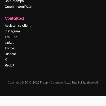
Sala stampa
Cerchi magnific.ai
Contattaci
Assistenza clienti
Instagram
YouTube
LinkedIn
TikTok
Discord
X
Reddit
Copyright © 2010-
2026
Freepik Company S.L.U.
Tutti i diritti riservati
.