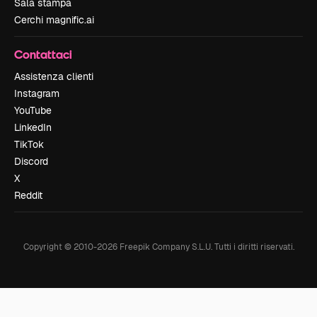
Sala stampa
Cerchi magnific.ai
Contattaci
Assistenza clienti
Instagram
YouTube
LinkedIn
TikTok
Discord
X
Reddit
Copyright © 2010-
2026
Freepik Company S.L.U.
Tutti i diritti riservati
.