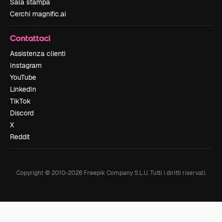
Sala stampa
Cerchi magnific.ai
Contattaci
Assistenza clienti
Instagram
YouTube
LinkedIn
TikTok
Discord
X
Reddit
Copyright © 2010-
2026
Freepik Company S.L.U.
Tutti i diritti riservati
.