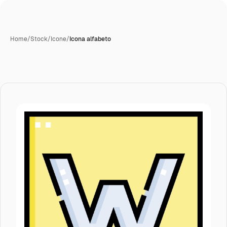
Home
/
Stock
/
Icone
/
Icona alfabeto