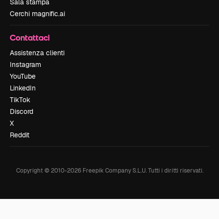
Sala stampa
Cerchi magnific.ai
Contattaci
Assistenza clienti
Instagram
YouTube
LinkedIn
TikTok
Discord
X
Reddit
Copyright © 2010-
2026
Freepik Company S.L.U.
Tutti i diritti riservati
.