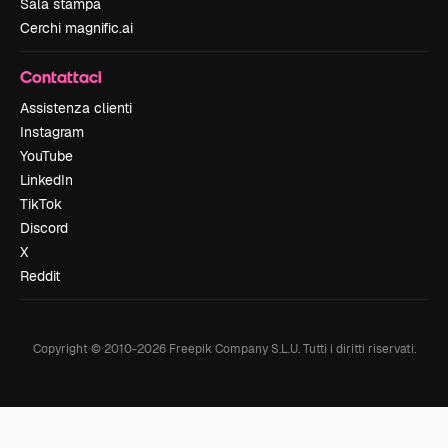
Sala stampa
Cerchi magnific.ai
Contattaci
Assistenza clienti
Instagram
YouTube
LinkedIn
TikTok
Discord
X
Reddit
Copyright © 2010-
2026
Freepik Company S.L.U.
Tutti i diritti riservati
.