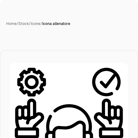
Home
/
Stock
/
Icone
/
Icona allenatore