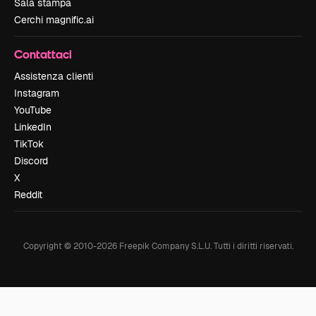
Sala stampa
Cerchi magnific.ai
Contattaci
Assistenza clienti
Instagram
YouTube
LinkedIn
TikTok
Discord
X
Reddit
Copyright © 2010-
2026
Freepik Company S.L.U.
Tutti i diritti riservati
.