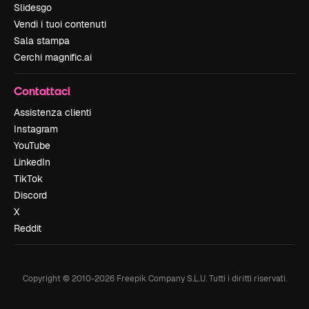
Slidesgo
Vendi i tuoi contenuti
Sala stampa
Cerchi magnific.ai
Contattaci
Assistenza clienti
Instagram
YouTube
LinkedIn
TikTok
Discord
X
Reddit
Copyright © 2010-
2026
Freepik Company S.L.U.
Tutti i diritti riservati
.