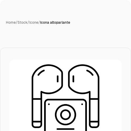
Home
/
Stock
/
Icone
/
Icona altoparlante