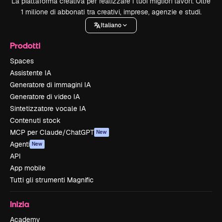
La piattaforma creativa per realizzare i tuoi migliori lavori. Oltre
1 milione di abbonati tra creativi, imprese, agenzie e studi.
Italiano
Prodotti
Spaces
Assistente IA
Generatore di immagini IA
Generatore di video IA
Sintetizzatore vocale IA
Contenuti stock
MCP per Claude/ChatGPT
New
Agenti
New
API
App mobile
Tutti gli strumenti Magnific
Inizia
Academy