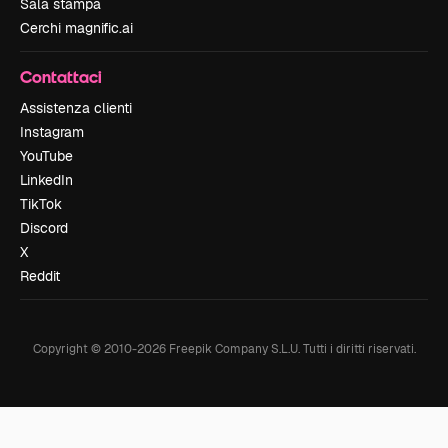
Sala stampa
Cerchi magnific.ai
Contattaci
Assistenza clienti
Instagram
YouTube
LinkedIn
TikTok
Discord
X
Reddit
Copyright © 2010-
2026
Freepik Company S.L.U.
Tutti i diritti riservati
.