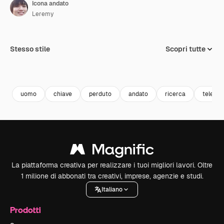
Icona andato
Leremy
Stesso stile
Scopri tutte
uomo
chiave
perduto
andato
ricerca
teleco
La piattaforma creativa per realizzare i tuoi migliori lavori. Oltre
1 milione di abbonati tra creativi, imprese, agenzie e studi.
Italiano
Prodotti